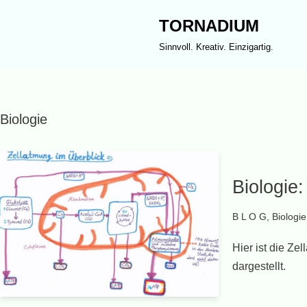
TORNADIUM
Zum
Sinnvoll. Kreativ. Einzigartig.
Inhalt
springen
Biologie
Biologie
B L O G
,
Biologie
Hier ist die Z
dargestellt.