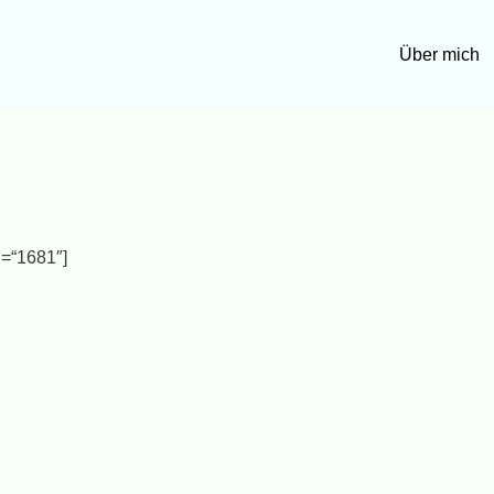
Über mich
d=“1681″]