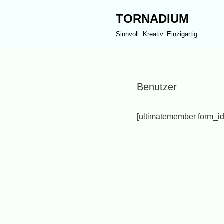
TORNADIUM
Zum
Sinnvoll. Kreativ. Einzigartig.
Inhalt
springen
Benutzer
[ultimatemember form_i