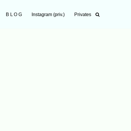
B L O G
Instagram (priv.)
Privates