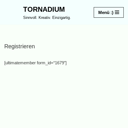
TORNADIUM
Menü :)
Zum
Sinnvoll. Kreativ. Einzigartig.
Inhalt
springen
Registrieren
[ultimatemember form_id=“1679″]