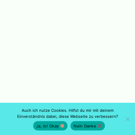
Auch ich nutze Cookies. Hilfst du mir mit deinem
Einverständnis dabei, diese Webseite zu verbessern?
Ja, ist Okay
Nein Danke
Neve
| Präsentiert von
WordPress